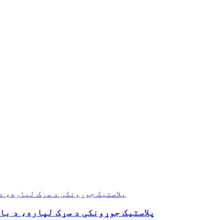
HL-08 پلاستيک جوړونکی د سړک لپاره، د