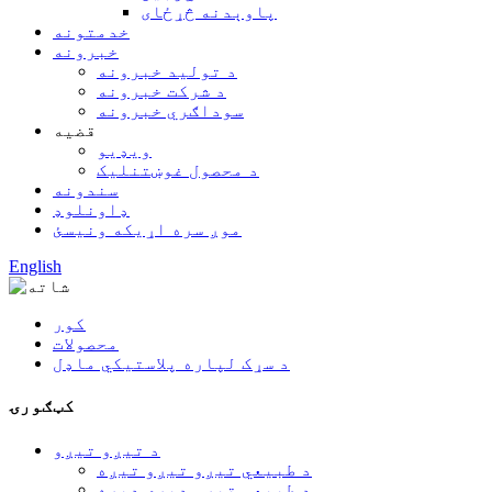
پاوېدنه څړځای
خدمتونه
خبرونه
د تولید خبرونه
د شرکت خبرونه
سوداګري خبرونه
قضیه
ویډیو
د محصول غوښتنلیک
سندونه
ډاونلوډ
موږ سره اړیکه ونیسئ
English
کور
محصولات
د سړک لپاره پلاستيکي ماډل
کټګورۍ
د تیږو تیږو
د طبیعي تیږو تیږو تیږه
د طبیعي تیږو ډبرې ډبره