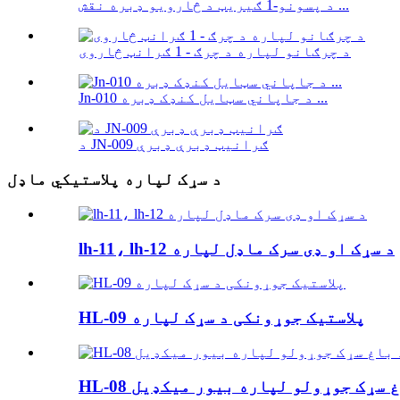
د پسونو-1 ګیریټ د څارویو ډبره نقش ...
د چرګانو لپاره د چرګ - 1 ګرانټ څاروی
Jn-010 د جاپاني سټایل کنډک ډبره ...
د JN-009 ګرانیټ ډبرې ډبرې
د سړک لپاره پلاستيکي ماډل
lh-11، lh-12 د سړک او ډی سرک ماډل لپاره
HL-09 پلاستيک جوړونکی د سړک لپاره
 باغ سړک جوړولو لپاره بیور میکډیل