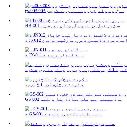
gs-003 003 ژیړ ټرامبل ډبره د ډبرو د لارې و ...
HB-001 ژیړ تسل جي لیوب لرونکی ډبره ځه ...
د JN-011 د ګنډلو ډبره د ...
د ګرده خرڅکي کب - 1 څاروی
GS-002 د سپینې میربلو پیاده جغل ډبلیو ...
د GS-001 مرمل سپین تیږو ډبره د ...