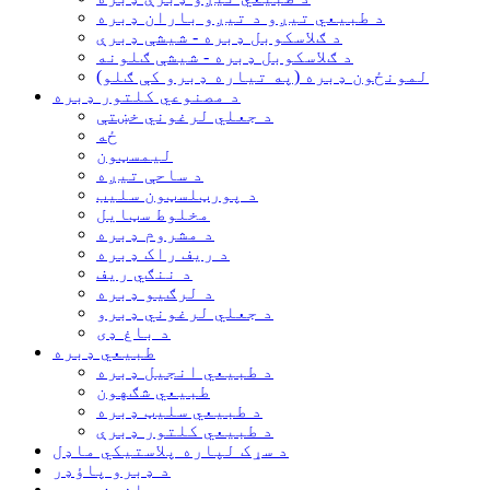
د طبیعي تیږو د تیږو باران ډبره
د ګلاسکوبل ډبره - شیشې ډبرې
د ګلاسکوبل ډبره - شیشې ګلونه
لمونځون ډبره (په تیاره ډبرو کې ګلو)
د مصنوعي کلتور ډبره
د جعلي لرغوني خښتې
ځه
لیمسټون
د ساحې تیږه
د پورټلسټون سلیب
مخلوط سټایل
د مشروم ډبره
د ریف راک ډبره
د ننګي ریف
د لرګیو ډبره
د جعلي لرغوني ډبرو
د باغ ډی
طبیعي ډبره
د طبیعي انجیل ډبره
طبیعي شګهون
د طبیعي سلیټ ډبره
د طبیعي کلتور ډبرې
د سړک لپاره پلاستيکي ماډل
د ډبرو پاؤډر
پیدانون ډبره