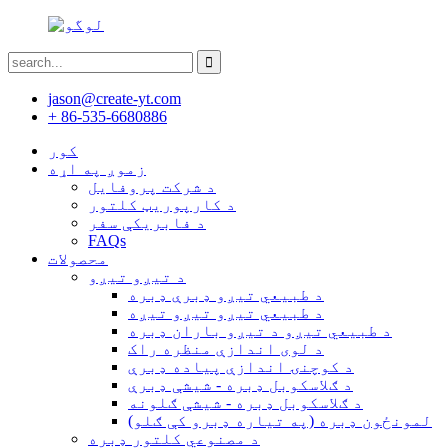
jason@create-yt.com
+ 86-535-6680886
کور
زموږ په اړه
د شرکت پروفایل
د کارپوریټ کلتور
د فابریکې سفر
FAQs
محصولات
د تیږو تیږو
د طبیعي تیږو ډبرې ډبره
د طبیعي تیږو تیږو تیږه
د طبیعي تیږو د تیږو باران ډبره
د لوی اندازې منظره راک
د کوچنۍ اندازې پیاده ډبرې
د ګلاسکوبل ډبره - شیشې ډبرې
د ګلاسکوبل ډبره - شیشې ګلونه
لمونځون ډبره (په تیاره ډبرو کې ګلو)
د مصنوعي کلتور ډبره