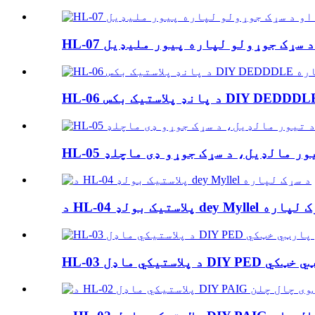
 او د سړک جوړولو لپاره پیور ملیډیل
 د تیور مالډیل، د سړک جوړو ډی ماچلډ
ک بولډ dey Myllel د سړک لپاره
DIY PED فرش پارټي خټکي