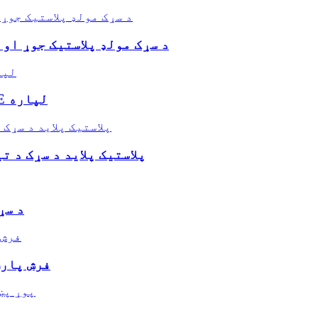
HL-07 د سړک مولډ پلاستيک جوړ
HL-06 د پانډ پلاستيک بکس DIY DEDDDLE لپاره
HL-05 پلاستيک پلاید د سړک
د HL-04 پلاستي
HL-03 د پلاستيکي ماډل 