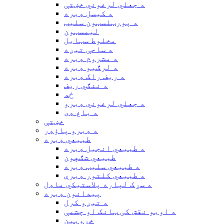
د جعلي لرغوني خښتې
د کیسل ډبره
د پورټلسټون سلیب
لیمسټون
مخلوط سټایل
د ساحې تیږه
د مشروم ډبره
د لرګیو ډبره
د ریف راک ډبره
د ننګي ریف
ځه
د جعلي لرغوني ډبرو
د باغ ډی
خښتې
د ډبرو پاؤډر
طبیعي ډبره
د طبیعي انجیل ډبره
طبیعي شګهون
د طبیعي سلیټ ډبره
د طبیعي کلتور ډبرې
د سړک لپاره پلاستيکي ماډل
پیدانون ډبره
د تیږو کرل
د اوبو نقش کی ټانک او چشمې
خړوبین