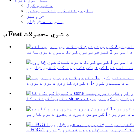
د تیږو کرل
د اوبو نقش کی ټانک او چشمې
خړوبین
پاوېدنه څړځای
ب Feat ه شوي محصولات
رې ساته ...
د اسونو 1 ګونی ګونګ ډبره کنډک شوي څاروي ...
د سمندر کور -1 د ګردې ګاردې ډبرې ډبرې د ...
وین ډبرې د پشوي ډبرو کاریو ...